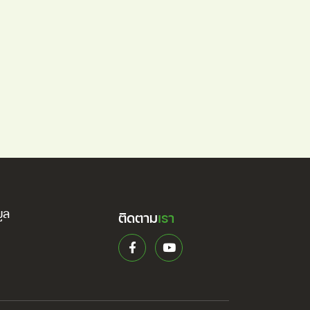
ูล
ติดตาม
เรา